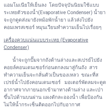
แอมโมเนียให้เย็นลง โดยปัจจุบันนิยมใช้แบบ
ระเหยตัวของน้ำ(Evaporative Condenser) น้ำยา
จะถูกดูดส่งมายังหม้อพักน้ำยา แล้วส่งไปยัง
คอมเพรสเซอร์ หมุนเวียนทำความเย็นไปเรื่อยๆ
เครื่องควบแน่นแบบระเหย (Evaporative
Condenser)
น้ำจะถูกปั๊มจากถังด้านล่างและสเปรย์ไปยัง
คอยล์คอนเดนเซอร์ก่อนตกลงมาสู่ก้นถัง สาร
ทำความเย็นจะกลั่นตัวเป็นของเหลว ขณะที่ส
เปรย์น้ำไปยังคอนเดนเซอร์ มอเตอร์พัดลมจะดูด
อากาศจากภายนอกเข้ามาทางด้านล่าง และเป่า
ขึ้นไปด้านบนผ่าน แผงดักละอองน้ำ เพื่อป้องกัน
ไม่ให้น้ำกระเซ็นติดออกไปกับอากาศ